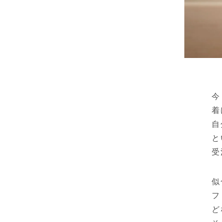
今
着
自
と
受
似
フ
ど