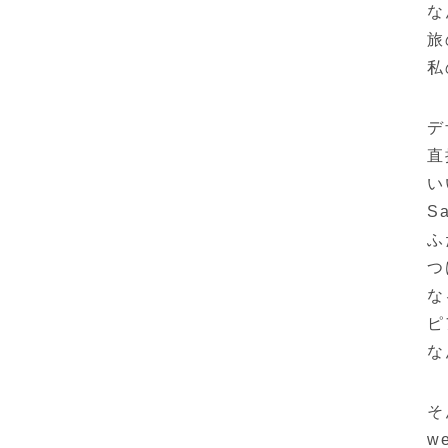
な
旅
私
デ
直
い
S
ふ
つ
な
ピ
な
そ
w