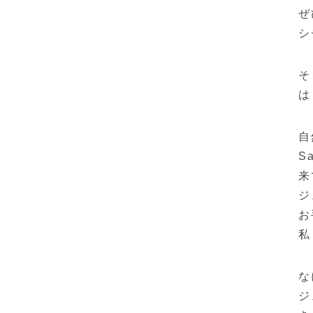
ぜ
シ
そ
は
自
S
来
ジ
お
私
な
ジ