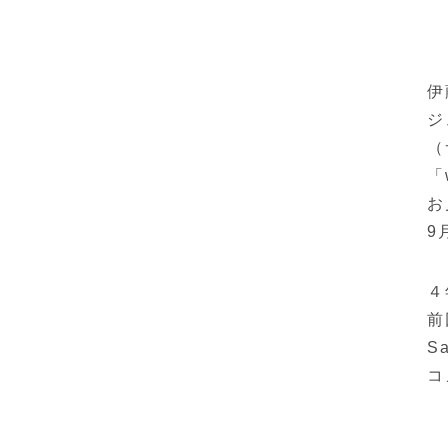
伊
ジ
（
「
お
9
４
前
S
コ