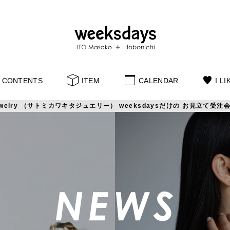
CONTENTS
ITEM
CALENDAR
I LI
ta Jewelry （サトミカワキタジュエリー） weeksdaysだけの お見立て受