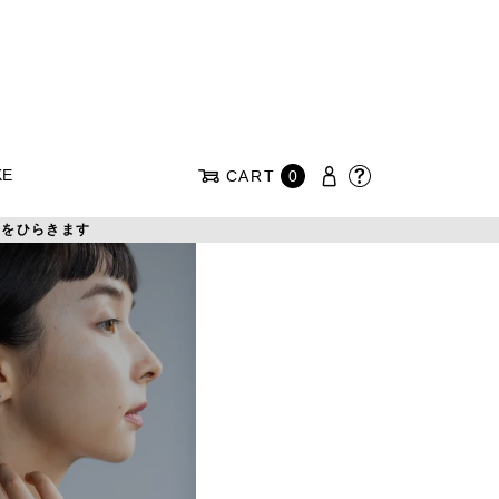
KE
CART
0
注会をひらきます