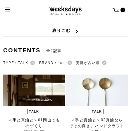
0
絞りこむ
CONTENTS
全2記事
TYPE：TALK
BRAND：Lue
更新が古い順
TALK
TALK
＜手と真鍮と＞
01岡山でも
＜手と真鍮と＞
02真鍮なら
のづくり
ではの良さ、ハンドクラフト