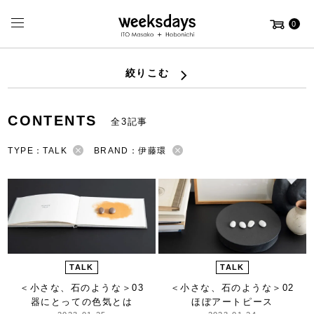
0
絞りこむ
CONTENTS
全3記事
TYPE：TALK
BRAND：伊藤環
TALK
TALK
＜小さな、石のような＞
03
＜小さな、石のような＞
02
器にとっての色気とは
ほぼアートピース