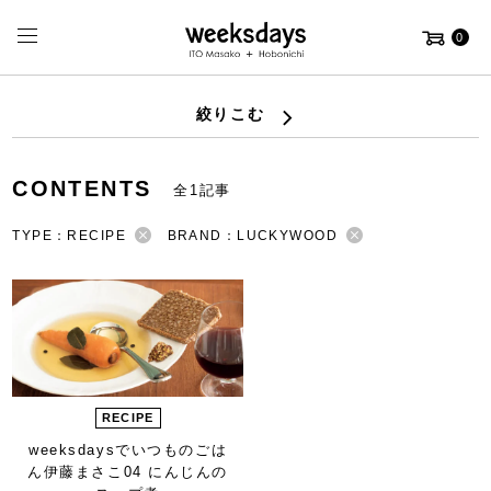
0
絞りこむ
CONTENTS
全1記事
TYPE：RECIPE
BRAND：LUCKYWOOD
RECIPE
weeksdaysで
いつものごは
ん
伊藤まさこ
04 にんじんの