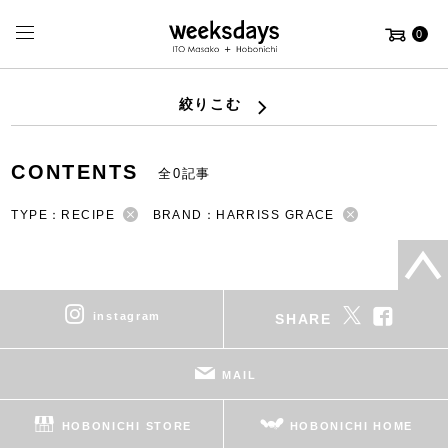
0
絞りこむ
CONTENTS
全0記事
TYPE：RECIPE
BRAND：HARRISS GRACE
instagram
SHARE
MAIL
HOBONICHI STORE
HOBONICHI HOME