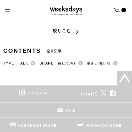
0
絞りこむ
CONTENTS
全0記事
TYPE：TALK
BRAND：ma.to.wa
更新が古い順
instagram
SHARE
MAIL
HOBONICHI STORE
HOBONICHI HOME