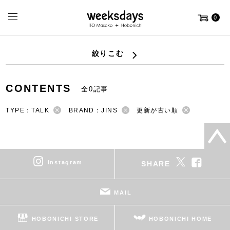
0
絞りこむ
CONTENTS
全0記事
TYPE：TALK
BRAND：JINS
更新が古い順
instagram
SHARE
MAIL
HOBONICHI STORE
HOBONICHI HOME