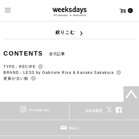
0
絞りこむ
CONTENTS
全0記事
TYPE：RECIPE
BRAND：LESS by Gabriele Riva & Kanako Sakakura
更新が古い順
instagram
SHARE
MAIL