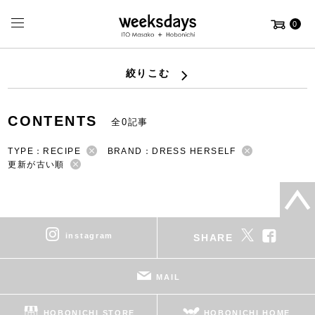
0
絞りこむ
CONTENTS
全0記事
TYPE：RECIPE
BRAND：DRESS HERSELF
更新が古い順
instagram
SHARE
MAIL
HOBONICHI STORE
HOBONICHI HOME