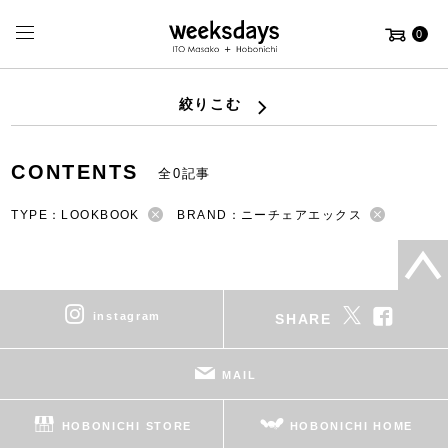
0
絞りこむ
CONTENTS
全0記事
TYPE：LOOKBOOK
BRAND：ニーチェアエックス
instagram
SHARE
MAIL
HOBONICHI STORE
HOBONICHI HOME