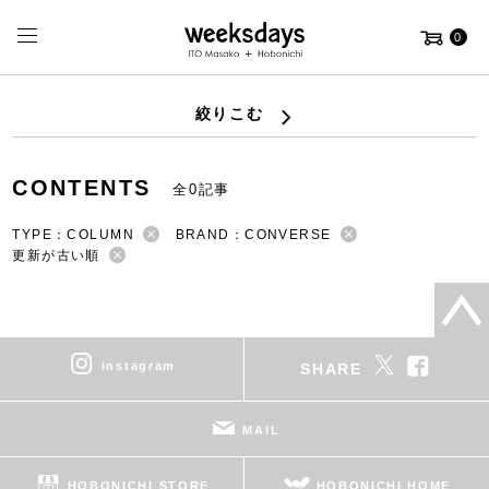
0
絞りこむ
CONTENTS
全0記事
TYPE：COLUMN
BRAND：CONVERSE
更新が古い順
instagram
SHARE
MAIL
HOBONICHI STORE
HOBONICHI HOME