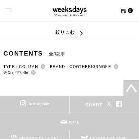
0
絞りこむ
CONTENTS
全0記事
TYPE：COLUMN
BRAND：COGTHEBIGSMOKE
更新が古い順
instagram
SHARE
MAIL
HOBONICHI STORE
HOBONICHI HOME