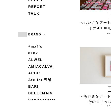
RECIPE
REPORT
TALK
＜ちいさなアート
その４100
20
BRAND
+maffs
8182
ALWEL
AMIACALVA
APOC
Atelier 五號
BARI
BELLEMAIN
＜ちいさなアート
BonBonStore
その１ちっ
BOUQUET de L'UNE
20