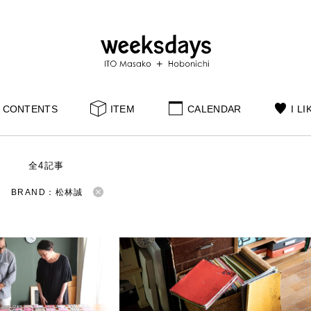
CONTENTS
ITEM
CALENDAR
I LI
S
全4記事
BRAND：松林誠