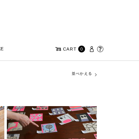
KE
CART
0
並べかえる