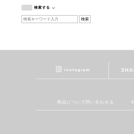
branc branc
検索する
by basics
CATWORTH
chisaki
CI-VA
COGTHEBIGSMOKE
cohan
CONVERSE
DEAN & DELUCA
instagram
SHA
DRESS HERSELF
DUENDE
EGI
Fatima Morocco
商品について問い合わせる
fog linen work
FUA accessory
GERMAN TRAINER
Harriss