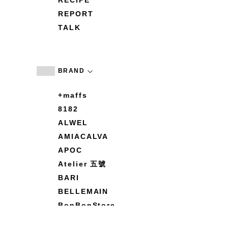
RECIPE
REPORT
TALK
BRAND
+maffs
8182
ALWEL
AMIACALVA
APOC
Atelier 五號
BARI
BELLEMAIN
BonBonStore
BOUQUET de L'UNE