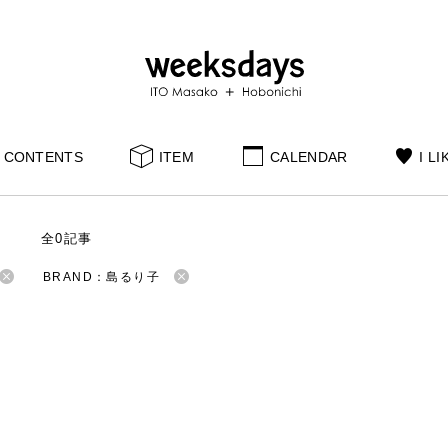
CONTENTS
ITEM
CALENDAR
I LI
S
全0記事
BRAND：島るり子