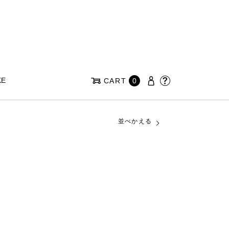
KE
CART
0
並べかえる