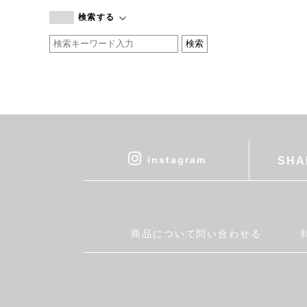
branc branc
検索する
by basics
CATWORTH
chisaki
CI-VA
COGTHEBIGSMOKE
cohan
CONVERSE
DEAN & DELUCA
instagram
SHA
DRESS HERSELF
DUENDE
EGI
Fatima Morocco
商品について問い合わせる
fog linen work
FUA accessory
GERMAN TRAINER
Harriss