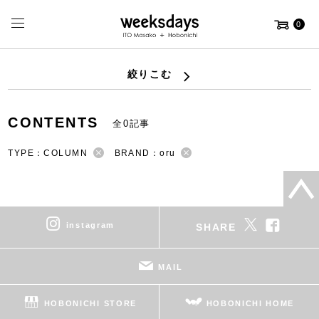
0
絞りこむ
CONTENTS
全0記事
TYPE：COLUMN
BRAND：oru
instagram
SHARE
MAIL
HOBONICHI STORE
HOBONICHI HOME