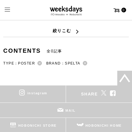
0
絞りこむ
CONTENTS
全0記事
TYPE：POSTER
BRAND：SPELTA
instagram
SHARE
MAIL
HOBONICHI STORE
HOBONICHI HOME