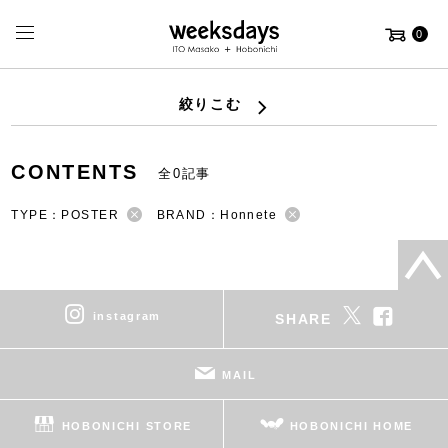
0
絞りこむ
CONTENTS
全0記事
TYPE：POSTER
BRAND：Honnete
instagram
SHARE
MAIL
HOBONICHI STORE
HOBONICHI HOME