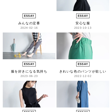
ESSAY
ESSAY
みんなの定番
安心な服
2024-02-16
2023-10-13
ESSAY
ESSAY
服を好きになる気持ち
きれいな色のパンツが欲しい
2023-06-23
2022-12-02