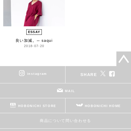
ESSAY
良い加減。─ saqui
2018-07-20
instagram
SHARE
MAIL
HOBONICHI STORE
HOBONICHI HOME
商品について問い合わせる