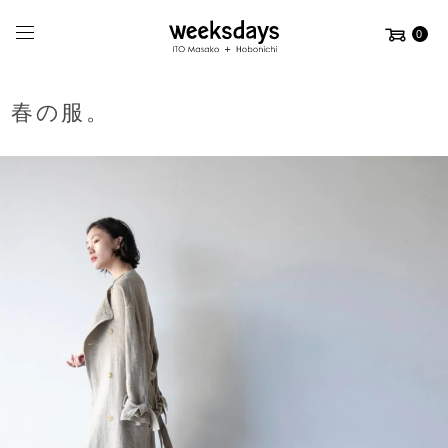
0
春の服。