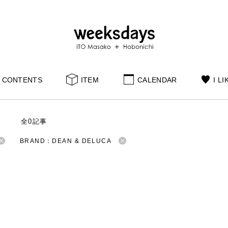
CONTENTS
ITEM
CALENDAR
I LI
S
全0記事
BRAND：DEAN & DELUCA