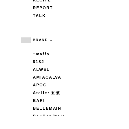
RECIPE
REPORT
TALK
BRAND
+maffs
8182
ALWEL
AMIACALVA
APOC
Atelier 五號
BARI
BELLEMAIN
BonBonStore
BOUQUET de L'UNE