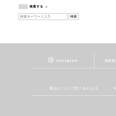
branc branc
検索する
by basics
CATWORTH
chisaki
CI-VA
COGTHEBIGSMOKE
cohan
CONVERSE
DEAN & DELUCA
instagram
SHA
DRESS HERSELF
DUENDE
EGI
Fatima Morocco
商品について問い合わせる
fog linen work
FUA accessory
GERMAN TRAINER
Harriss