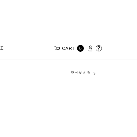
KE
CART
0
並べかえる