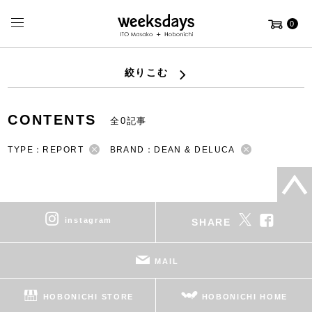
0
絞りこむ
CONTENTS
全0記事
TYPE：REPORT
BRAND：DEAN & DELUCA
instagram
SHARE
MAIL
HOBONICHI STORE
HOBONICHI HOME