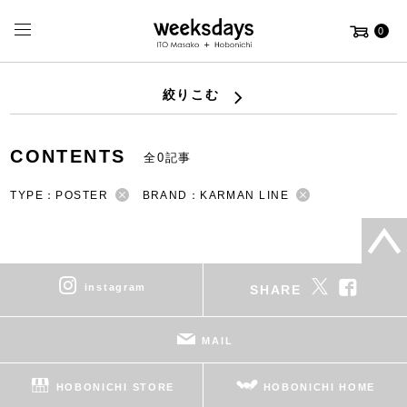
0
絞りこむ
CONTENTS
全0記事
TYPE：POSTER
BRAND：KARMAN LINE
instagram
SHARE
MAIL
HOBONICHI STORE
HOBONICHI HOME