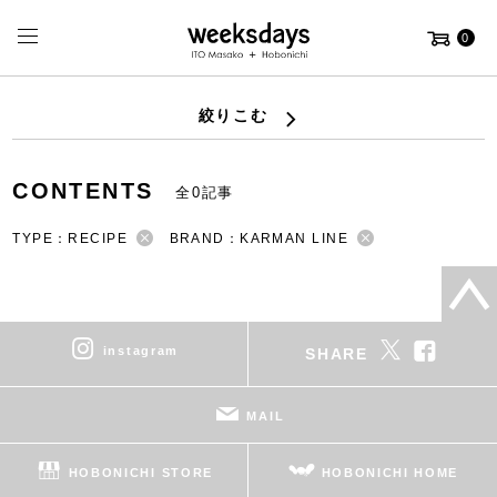
0
絞りこむ
CONTENTS
全0記事
TYPE：RECIPE
BRAND：KARMAN LINE
instagram
SHARE
MAIL
HOBONICHI STORE
HOBONICHI HOME