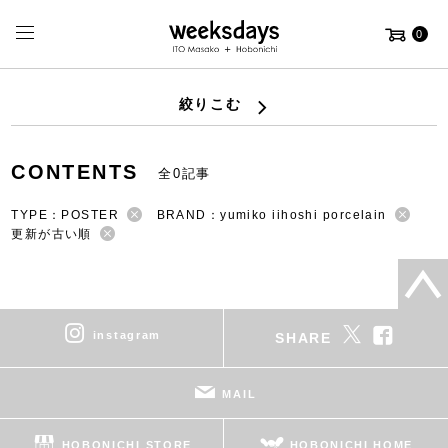
0
絞りこむ
CONTENTS
全0記事
TYPE：POSTER
BRAND：yumiko iihoshi porcelain
更新が古い順
instagram
SHARE
MAIL
HOBONICHI STORE
HOBONICHI HOME