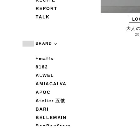
RECIPE
REPORT
TALK
LO
大人
20
BRAND
+maffs
8182
ALWEL
AMIACALVA
APOC
Atelier 五號
BARI
BELLEMAIN
BonBonStore
BOUQUET de L'UNE