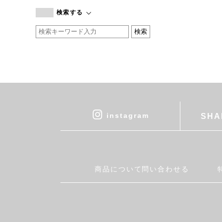
branc branc
検索する
by basics
CATWORTH
chisaki
CI-VA
COGTHEBIGSMOKE
cohan
CONVERSE
DEAN & DELUCA
instagram
SHA
DRESS HERSELF
DUENDE
EGI
Fatima Morocco
商品について問い合わせる
fog linen work
FUA accessory
GERMAN TRAINER
Harriss