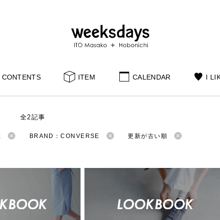
CONTENTS
ITEM
CALENDAR
I LI
S
全2記事
K
BRAND：CONVERSE
更新が古い順