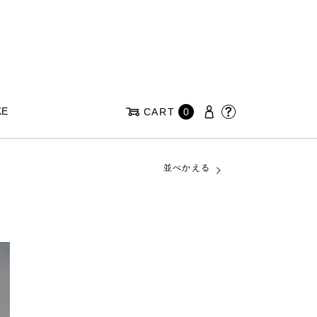
KE
CART
0
並べかえる