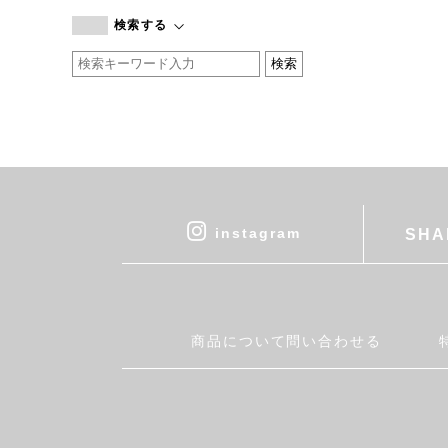
branc branc
検索する
by basics
CATWORTH
chisaki
CI-VA
COGTHEBIGSMOKE
cohan
CONVERSE
DEAN & DELUCA
instagram
SHA
DRESS HERSELF
DUENDE
EGI
Fatima Morocco
商品について問い合わせる
fog linen work
FUA accessory
GERMAN TRAINER
Harriss