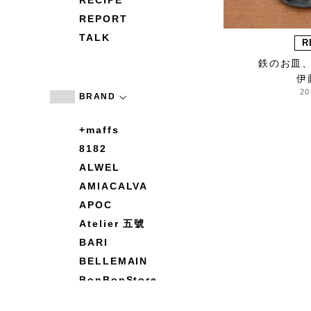
RECIPE
REPORT
TALK
R
鉄のお皿
伊
20
BRAND
+maffs
8182
ALWEL
AMIACALVA
APOC
Atelier 五號
BARI
BELLEMAIN
BonBonStore
BOUQUET de L'UNE