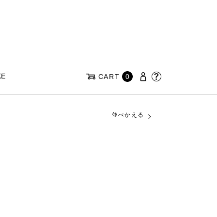
KE
CART
0
並べかえる