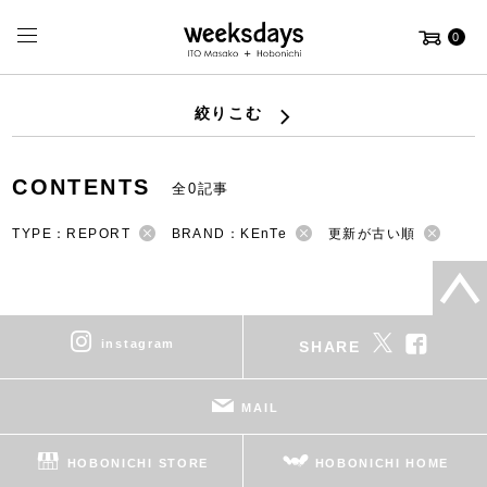
0
絞りこむ
CONTENTS
全0記事
TYPE：REPORT
BRAND：KEnTe
更新が古い順
instagram
SHARE
MAIL
HOBONICHI STORE
HOBONICHI HOME