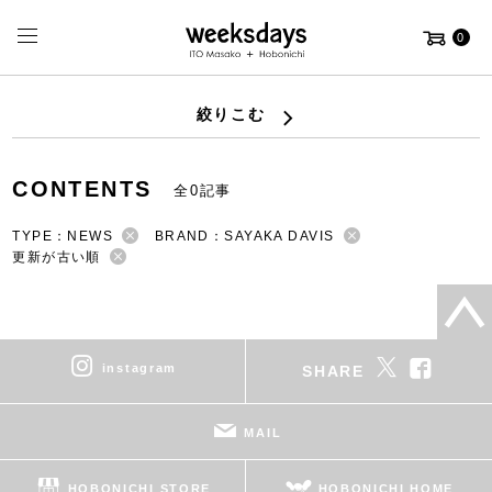
0
絞りこむ
CONTENTS
全0記事
TYPE：NEWS
BRAND：SAYAKA DAVIS
更新が古い順
instagram
SHARE
MAIL
HOBONICHI STORE
HOBONICHI HOME