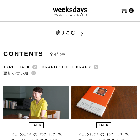
0
絞りこむ
CONTENTS
全4記事
TYPE：TALK
BRAND：THE LIBRARY
更新が古い順
TALK
TALK
＜このごろの わたしたち
＜このごろの わたしたち