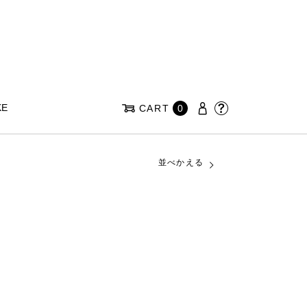
KE
CART
0
並べかえる