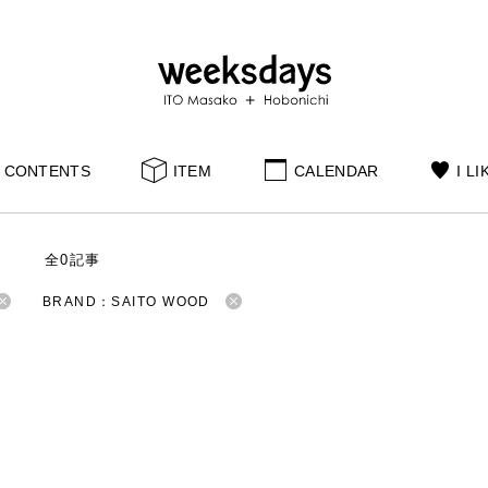
CONTENTS
ITEM
CALENDAR
I LI
S
全0記事
BRAND：SAITO WOOD