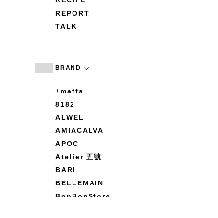
RECIPE
REPORT
TALK
BRAND
+maffs
8182
ALWEL
AMIACALVA
APOC
Atelier 五號
BARI
BELLEMAIN
BonBonStore
BOUQUET de L'UNE