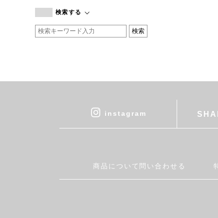
branc branc
検索する
by basics
CATWORTH
chisaki
CI-VA
COGTHEBIGSMOKE
cohan
CONVERSE
DEAN & DELUCA
instagram
SHA
DRESS HERSELF
DUENDE
EGI
Fatima Morocco
商品について問い合わせる
fog linen work
FUA accessory
GERMAN TRAINER
Harriss