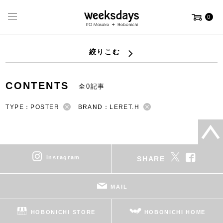
0
絞りこむ
CONTENTS
全0記事
TYPE：POSTER
BRAND：LERET.H
instagram
SHARE
MAIL
HOBONICHI STORE
HOBONICHI HOME