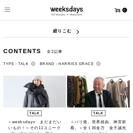
0
絞りこむ
CONTENTS
全2記事
TYPE：TALK
BRAND：HARRISS GRACE
TALK
TALK
＜weeksdays まだまだい
＜パリ発、世界経由、神宮前
いもの！＞
その11ユニーク
着。＞
全１回金万 金子誠光