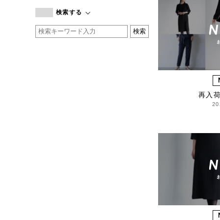
branc branc
検索する
by basics
CATWORTH
chisaki
CI-VA
COGTHEBIGSMOKE
cohan
再入
CONVERSE
20
DEAN & DELUCA
DRESS HERSELF
DUENDE
EGI
Fatima Morocco
fog linen work
FUA accessory
GERMAN TRAINER
Harriss