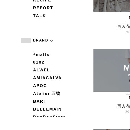
RECIPE
REPORT
TALK
再入
20
BRAND
+maffs
8182
ALWEL
AMIACALVA
APOC
Atelier 五號
BARI
再入
BELLEMAIN
20
BonBonStore
BOUQUET de L'UNE