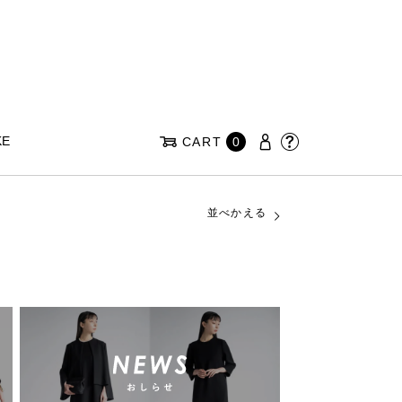
KE
CART
0
並べかえる