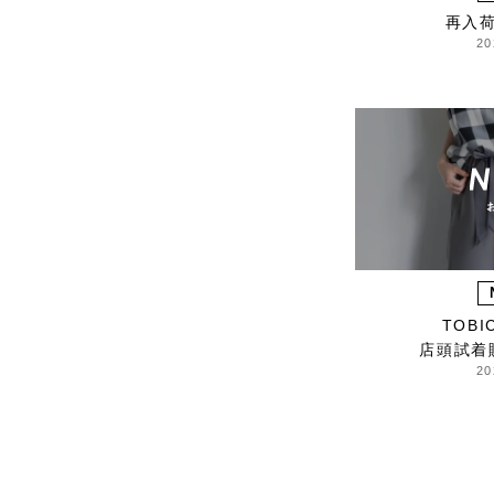
HARRISS GRACE
再入
20
HENRI
himie
Honnete
i ro se
JINS
JOHNBULL
KARMAN LINE
KEnTe
L'UNE
Le pivot
TOB
LERET.H
店頭試着
20
LESS by Gabriele
Riva & Kanako
Sakakura
LIVRER YOKOHAMA
LUCKYWOOD