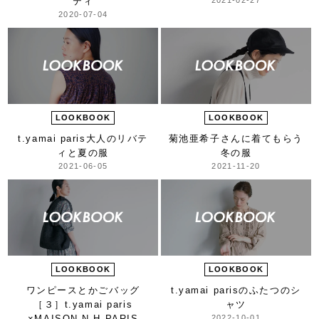
ティ
2020-07-04
LOOKBOOK
LOOKBOOK
t.yamai paris
大人のリバテ
菊池亜希子さんに着てもらう
ィと夏の服
冬の服
2021-06-05
2021-11-20
LOOKBOOK
LOOKBOOK
ワンピースとかごバッグ
t.yamai parisの
ふたつのシ
［３］
t.yamai paris
ャツ
×
MAISON N.H PARIS
2022-10-01