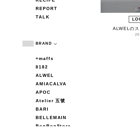
RECIPE
REPORT
TALK
LO
ALWELの
20
BRAND
+maffs
8182
ALWEL
AMIACALVA
APOC
Atelier 五號
BARI
BELLEMAIN
BonBonStore
BOUQUET de L'UNE