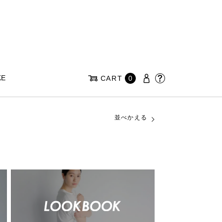
KE
CART
0
並べかえる