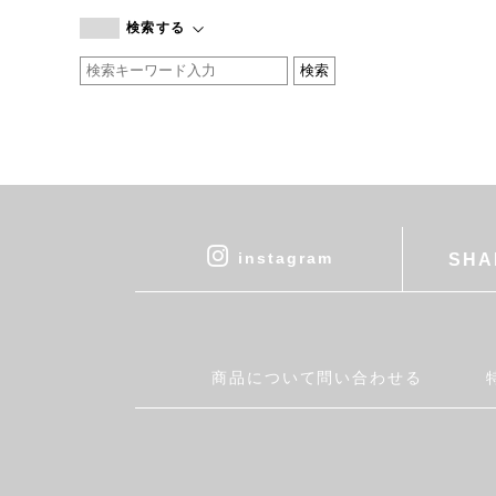
branc branc
検索する
by basics
CATWORTH
chisaki
CI-VA
COGTHEBIGSMOKE
cohan
CONVERSE
DEAN & DELUCA
instagram
SHA
DRESS HERSELF
DUENDE
EGI
Fatima Morocco
商品について問い合わせる
fog linen work
FUA accessory
GERMAN TRAINER
Harriss