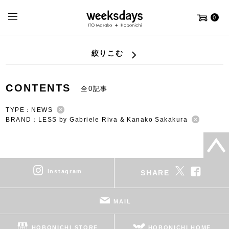
0
絞りこむ
CONTENTS
全0記事
TYPE：NEWS
BRAND：LESS by Gabriele Riva & Kanako Sakakura
instagram
SHARE
MAIL
HOBONICHI STORE
HOBONICHI HOME