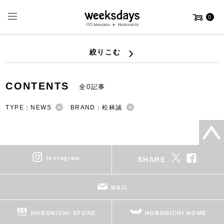
0
絞りこむ
CONTENTS
全0記事
TYPE：NEWS
BRAND：松林誠
instagram
SHARE
MAIL
HOBONICHI STORE
HOBONICHI HOME