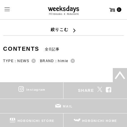
0
絞りこむ
CONTENTS
全0記事
TYPE：NEWS
BRAND：himie
instagram
SHARE
MAIL
HOBONICHI STORE
HOBONICHI HOME