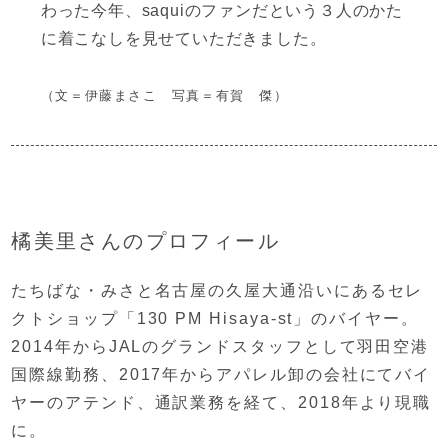
わった今年、
saquiのファンだという３人のかた
に
着こなしを見せていただきました。
（文＝伊藤まさこ 写真＝有賀 傑）
橘美里さんのプロフィール
たちばな・みさと
名古屋の久屋大通沿いにあるセレ
クトショップ
「130 PM Hisaya-st」のバイヤー。
2014年からJALのグランドスタッフとして
羽田空港
国際線勤務、
2017年からアパレル卸の会社にて
バイ
ヤーのアテンド、通訳業務を経て、
2018年より現職
に。