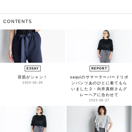
CONTENTS
ESSAY
REPORT
背筋がシャン！
saquiの
サマーテーパードリボ
2024-06-28
ンパンツ
あのひとに着てもら
いました
２・向井真樹さん
グ
レーヘアに合わせて
2023-06-27