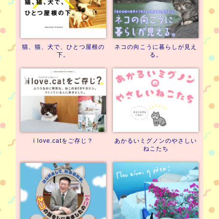
猫、猫、犬で、
ひとつ屋根の
ネコの向こうに
暮らしが見え
下。
る。
i love.catを
ご存じ？
あかるいミグノンの
やさしい
ねこたち