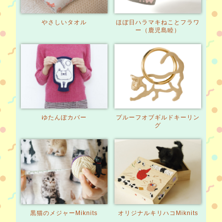
やさしいタオル
ほぼ日ハラマキ
ねことフラワ
ー（鹿児島睦）
ゆたんぽカバー
プルーフオブギルド
キーリン
グ
黒猫のメジャー
Miknits
オリジナルキリハコ
Miknits