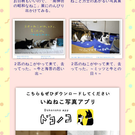
お日柄もいいので、
「南伸坊
ねこと力士のあかるい写真展
の昭和なねこ」展に
のんびり
出かけてみる。
２匹のねこがやって来て、
去
２匹のねこがやって来て、
去
ってった。
～牛と海苔の思い
ってった。
～ミッツと牛との
出～
日々～