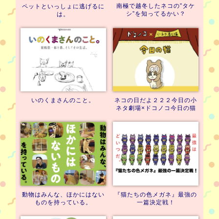
南極で越冬したネコの
”タケ
ペットといっしょに逃げるに
シ”を知ってるかい？
は。
いのくまさんのこと。
ネコの日だよ２２２
今日の小
ネタ劇場×ドコノコ
今日の猫
動物はみんな、
ほかにはない
『猫たちの色メガネ』
最強の
ものを持っている。
一篇決定戦！