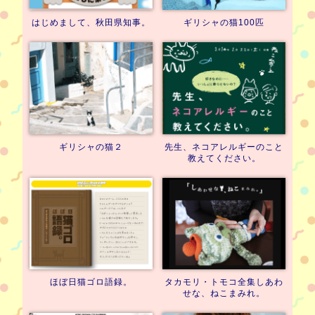
はじめまして、
秋田県知事。
ギリシャの猫100匹
ギリシャの猫２
先生、ネコアレルギーのこと
教えてください。
ほぼ日猫ゴロ語録。
タカモリ・トモコ全集
しあわ
せな、ねこまみれ。