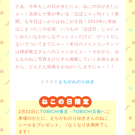
さあ、今年もこの日がきたにゃ。
ねこの日がきたに
ゃ～！
糸井ヒゲ里が率いる
「ほぼニャッ刊イトイ新
聞」も
今日ばっかりはねこが主役！
2013年に突如
はじまったこの企画、
いつもの「ほぼ日」じゃにゃ
いみたいな
おかしなテンションだけど、
びっくりし
ないでついてきてにゃ～！
本日のメインコンテンツ
は
槇原敬之さんへのニャンタビュ～！
それから、み
んなのねこ写真を
ひたすら掲載していく企画もある
から、
どんどん投稿をおねがいしますにゃ～！！
イラスト
えちがわのりゆき
2月22日に
TOBICHI東京・
TOBICHI京都
へ
ご
来場のかたに、えちがわのりゆきさんの
ねこ
シールをプレゼント。
（なくなり次第終了し
ます）