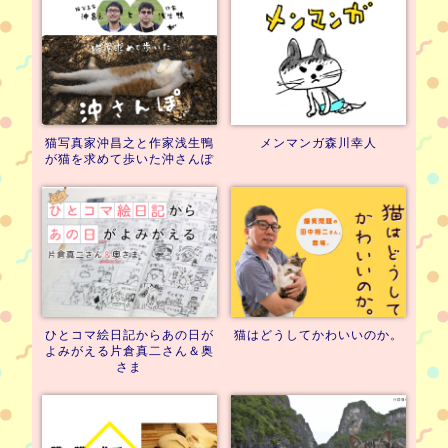
猫写真家沖昌之と
作家浅生鴨
メンマンガ
森川幸人
が猫を求めて歩いた
沖さんぽ
ひとコマ絵日記から
あの日が
猫はどうして
かわいいのか。
よみがえる
片倉真二さん＆奥
さま