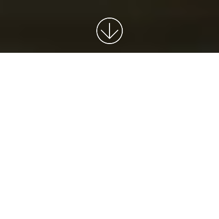
性能に特化した洗剤をつくる。
［洗濯ブラザーズの洗剤とは］
性能に特化した洗剤をつくる。
──
「スポーツ」は、
におい汚れなどに特化した洗剤
だということでしたね。