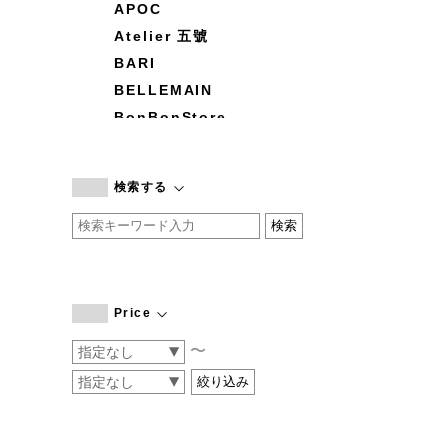
APOC
Atelier 五號
BARI
BELLEMAIN
BonBonStore
BOUQUET de L'UNE
branc branc
検索する
by basics
CATWORTH
chisaki
CI-VA
COGTHEBIGSMOKE
Price
cohan
〜
CONVERSE
DEAN & DELUCA
DRESS HERSELF
DUENDE