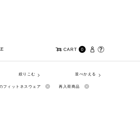
KE
CART
0
絞りこむ
並べかえる
anのフィットネスウェア
再入荷商品