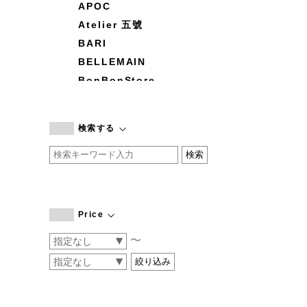
APOC
Atelier 五號
BARI
BELLEMAIN
BonBonStore
BOUQUET de L'UNE
branc branc
検索する
by basics
CATWORTH
chisaki
CI-VA
COGTHEBIGSMOKE
Price
cohan
〜
CONVERSE
DEAN & DELUCA
DRESS HERSELF
DUENDE