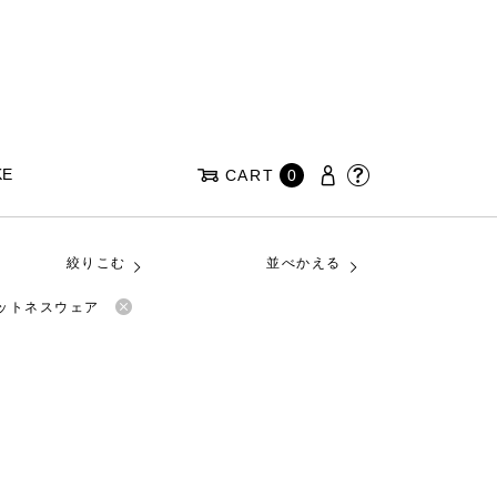
KE
CART
0
絞りこむ
並べかえる
ィットネスウェア