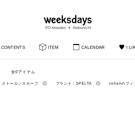
CONTENTS
ITEM
CALENDAR
I LI
全0アイテム
：ストール／スカーフ
ブランド：SPELTA
cohanのフ