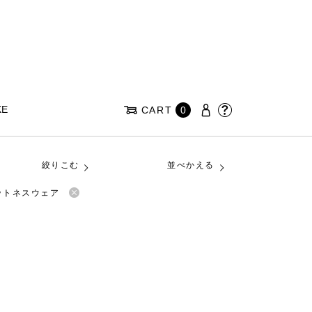
KE
CART
0
絞りこむ
並べかえる
ィットネスウェア