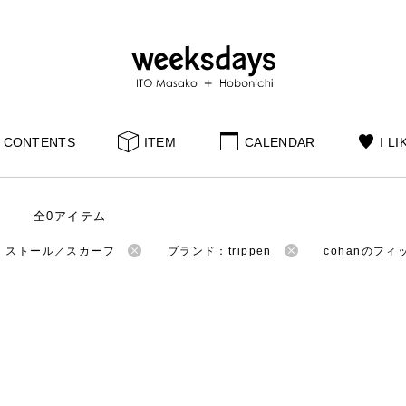
CONTENTS
ITEM
CALENDAR
I LI
全0アイテム
：ストール／スカーフ
ブランド：trippen
cohanのフ