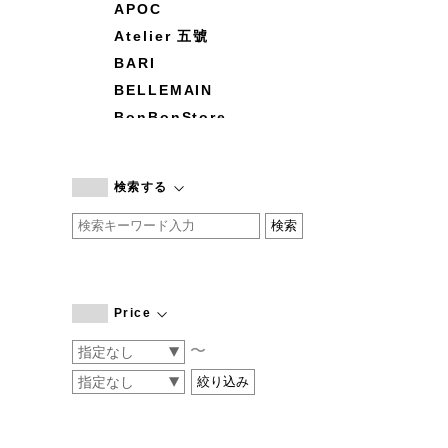
APOC
Atelier 五號
BARI
BELLEMAIN
BonBonStore
BOUQUET de L'UNE
branc branc
検索する
by basics
CATWORTH
chisaki
CI-VA
COGTHEBIGSMOKE
Price
cohan
〜
CONVERSE
DEAN & DELUCA
DRESS HERSELF
DUENDE