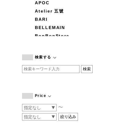
APOC
Atelier 五號
BARI
BELLEMAIN
BonBonStore
BOUQUET de L'UNE
branc branc
検索する
by basics
CATWORTH
chisaki
CI-VA
COGTHEBIGSMOKE
Price
cohan
〜
CONVERSE
DEAN & DELUCA
DRESS HERSELF
DUENDE