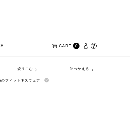
KE
CART
0
絞りこむ
並べかえる
anのフィットネスウェア