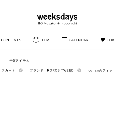
CONTENTS
ITEM
CALENDAR
I LI
全0アイテム
：スカート
ブランド：ROROS TWEED
cohanのフィ