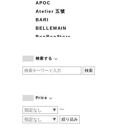
APOC
Atelier 五號
BARI
BELLEMAIN
BonBonStore
BOUQUET de L'UNE
branc branc
検索する
by basics
CATWORTH
chisaki
CI-VA
COGTHEBIGSMOKE
Price
cohan
〜
CONVERSE
DEAN & DELUCA
DRESS HERSELF
DUENDE