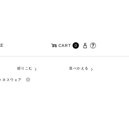
KE
CART
0
絞りこむ
並べかえる
ットネスウェア