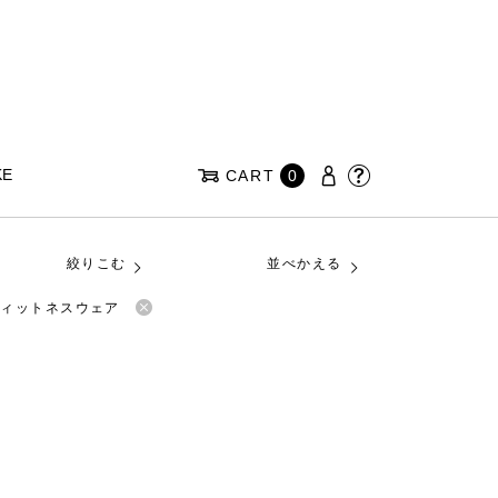
KE
CART
0
絞りこむ
並べかえる
のフィットネスウェア