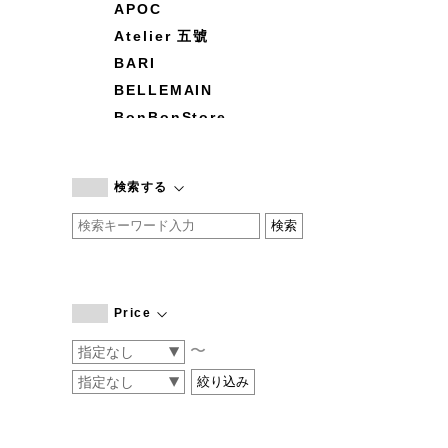
APOC
Atelier 五號
BARI
BELLEMAIN
BonBonStore
BOUQUET de L'UNE
branc branc
検索する
by basics
CATWORTH
chisaki
CI-VA
COGTHEBIGSMOKE
Price
cohan
〜
CONVERSE
DEAN & DELUCA
DRESS HERSELF
DUENDE