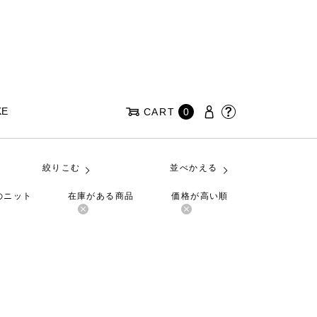
KE
CART
0
絞りこむ
並べかえる
のニット
在庫がある商品
価格が高い順