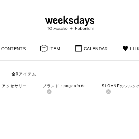
CONTENTS
ITEM
CALENDAR
I LI
全0アイテム
：アクセサリー
ブランド：pageaérée
SLOANEのシルク