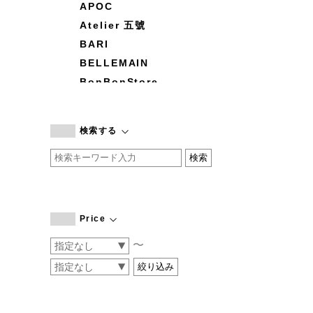
APOC
Atelier 五號
BARI
BELLEMAIN
BonBonStore
BOUQUET de L'UNE
branc branc
検索する
by basics
CATWORTH
chisaki
CI-VA
COGTHEBIGSMOKE
Price
cohan
〜
CONVERSE
DEAN & DELUCA
DRESS HERSELF
DUENDE