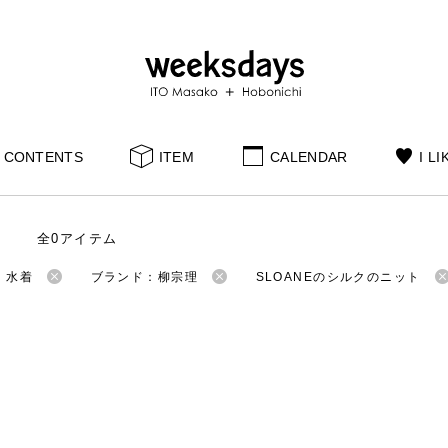
CONTENTS
ITEM
CALENDAR
I LI
全0アイテム
：水着
ブランド：柳宗理
SLOANEのシルクのニット