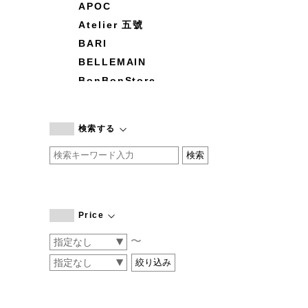
APOC
Atelier 五號
BARI
BELLEMAIN
BonBonStore
BOUQUET de L'UNE
branc branc
検索する
by basics
CATWORTH
chisaki
CI-VA
COGTHEBIGSMOKE
Price
cohan
〜
CONVERSE
DEAN & DELUCA
DRESS HERSELF
DUENDE