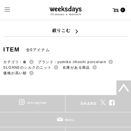
0
絞りこむ
ITEM
全0アイテム
カテゴリ：傘
ブランド：yumiko iihoshi porcelain
SLOANEのシルクのニット
在庫がある商品
価格が高い順
instagram
SHARE
MAIL